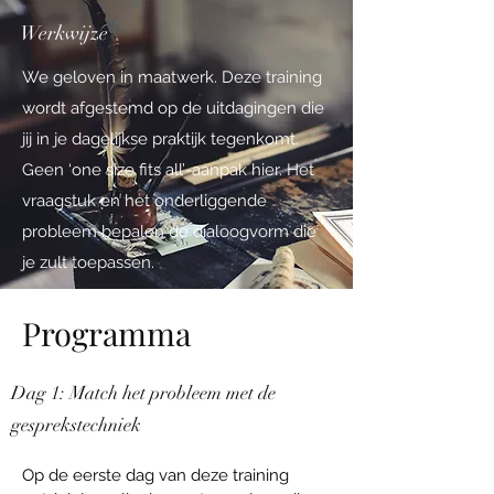
Werkwijze
We geloven in maatwerk. Deze training
wordt afgestemd op de uitdagingen die
jij in je dagelijkse praktijk tegenkomt.
Geen ‘one size fits all’-aanpak hier. Het
vraagstuk en het onderliggende
probleem bepalen de dialoogvorm die
je zult toepassen.
Programma
Dag 1: Match het probleem met de
gesprekstechniek
Op de eerste dag van deze training 